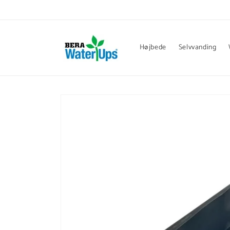
Gå til
indhold
Højbede
Selvvanding
Gå til
produktoplysninger