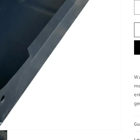
Wa
me
en
ge
Gu
Le