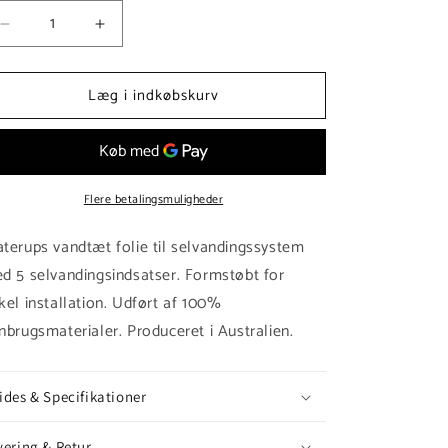
Reducer
Øg
antallet
antallet
for
for
Læg i indkøbskurv
Formstøbt
Formstøbt
folie-
folie-
kit
kit
til
til
selvvanding
selvvanding
40x200cm
Flere betalingsmuligheder
40x200cm
terups vandtæt folie til selvandingssystem
d 5 selvandingsindsatser. Formstøbt for
kel installation. Udført af 100%
nbrugsmaterialer. Produceret i Australien.
ides & Specifikationer
vering & Retur