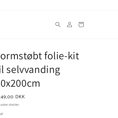
Log
Indkøbskurv
ind
ormstøbt folie-kit
il selvvanding
40x200cm
ormalpris
.249,00 DKK
lusive skatter.
al