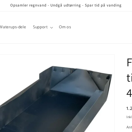
Opsamler regnvand - Undgå udtørring - Spar tid på vanding
Waterups-dele
Support
Om os
F
t
N
1
Ink
Ant